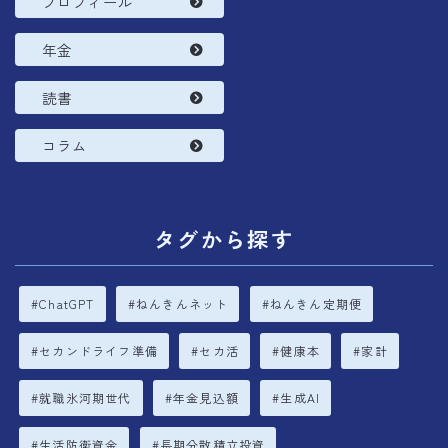
プロフィール
年金
読書
コラム
タグから探す
ChatGPT
ねんきんネット
ねんきん定期便
セカンドライフ準備
セカ活
健康本
家計
就職氷河期世代
年金見込額
生成AI
生活防衛資金
長期分散積立投資