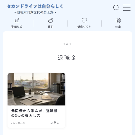
MENU
資産形成
節約
健康づくり
年金
はじめての方へ
TAG
退職金
資産形成
節約
健康づくり
年金
元同僚から学んだ、退職後
の3つの落とし穴
2026.06.26
コラム
読書