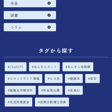
年金
読書
コラム
タグから探す
ChatGPT
ねんきんネット
ねんきん定期便
セカンドライフ準備
セカ活
健康本
家計
就職氷河期世代
年金見込額
生成AI
生活防衛資金
長期分散積立投資