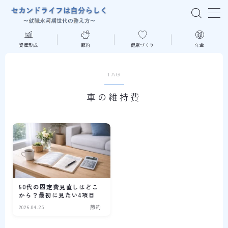
MENU
資産形成
節約
健康づくり
年金
はじめての方へ
TAG
車の維持費
資産形成
節約
健康づくり
年金
50代の固定費見直しはどこ
から？最初に見たい4項目
2026.04.25
節約
読書