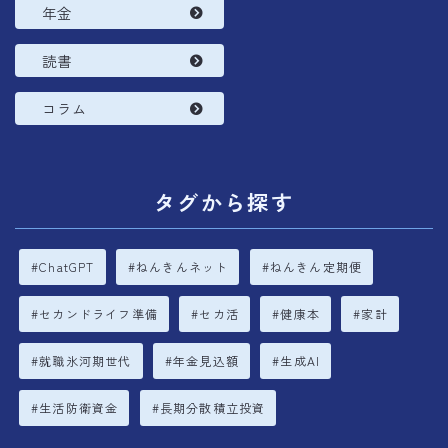
年金
読書
コラム
タグから探す
ChatGPT
ねんきんネット
ねんきん定期便
セカンドライフ準備
セカ活
健康本
家計
就職氷河期世代
年金見込額
生成AI
生活防衛資金
長期分散積立投資