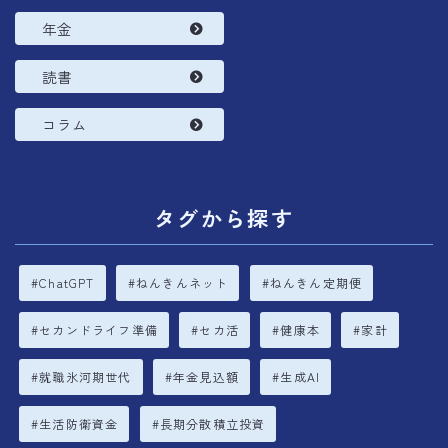
年金
読書
コラム
タグから探す
ChatGPT
ねんきんネット
ねんきん定期便
セカンドライフ準備
セカ活
健康本
家計
就職氷河期世代
年金見込額
生成AI
生活防衛資金
長期分散積立投資