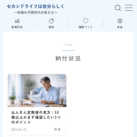
MENU
資産形成
節約
健康づくり
年金
はじめての方へ
TAG
納付状況
資産形成
節約
健康づくり
年金
ねんきん定期便の見方｜50
歳以上がまず確認したい3つ
のポイント
読書
2026.04.19
年金