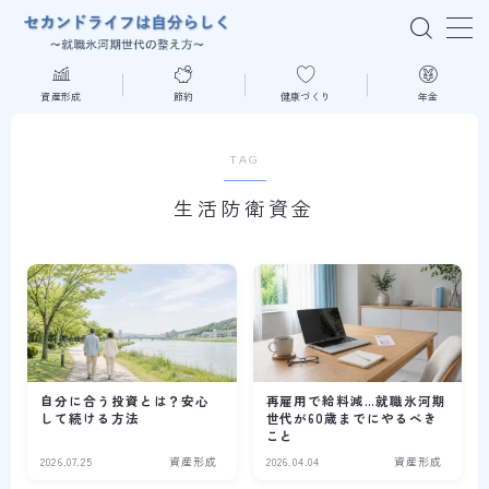
MENU
資産形成
節約
健康づくり
年金
はじめての方へ
TAG
生活防衛資金
資産形成
節約
健康づくり
年金
自分に合う投資とは？安心
再雇用で給料減…就職氷河期
して続ける方法
世代が60歳までにやるべき
こと
読書
2026.07.25
資産形成
2026.04.04
資産形成