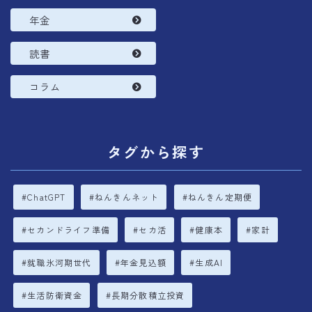
年金
読書
コラム
タグから探す
ChatGPT
ねんきんネット
ねんきん定期便
セカンドライフ準備
セカ活
健康本
家計
就職氷河期世代
年金見込額
生成AI
生活防衛資金
長期分散積立投資