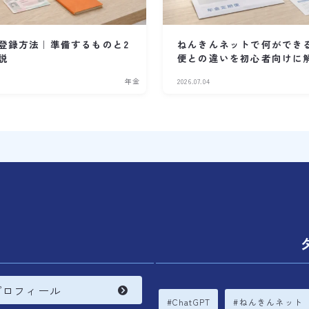
登録方法｜準備するものと2
ねんきんネットで何ができ
説
便との違いを初心者向けに
年金
2026.07.04
内
プロフィール
ChatGPT
ねんきんネット