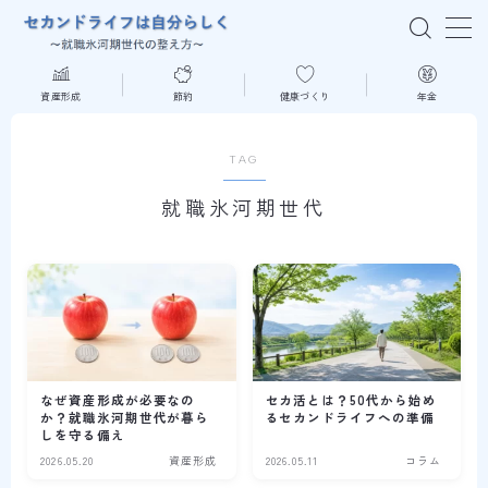
MENU
資産形成
節約
健康づくり
年金
はじめての方へ
TAG
就職氷河期世代
資産形成
節約
健康づくり
年金
なぜ資産形成が必要なの
セカ活とは？50代から始め
か？就職氷河期世代が暮ら
るセカンドライフへの準備
しを守る備え
読書
2026.05.20
資産形成
2026.05.11
コラム