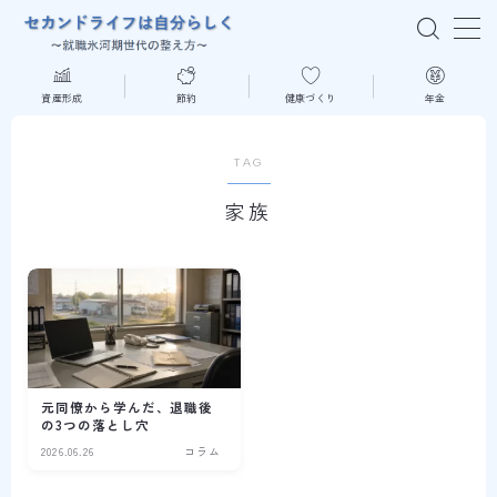
MENU
資産形成
節約
健康づくり
年金
はじめての方へ
TAG
家族
資産形成
節約
健康づくり
年金
元同僚から学んだ、退職後
の3つの落とし穴
2026.06.26
コラム
読書