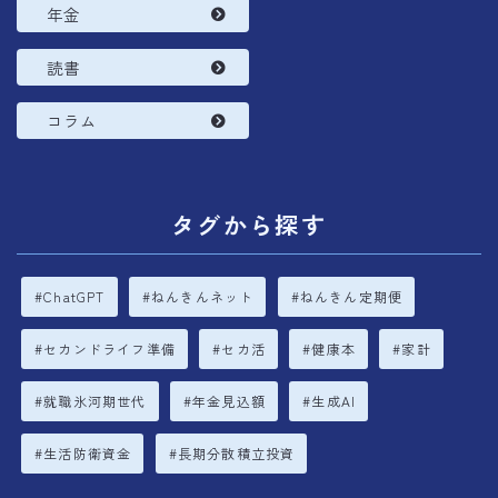
年金
読書
コラム
タグから探す
ChatGPT
ねんきんネット
ねんきん定期便
セカンドライフ準備
セカ活
健康本
家計
就職氷河期世代
年金見込額
生成AI
生活防衛資金
長期分散積立投資