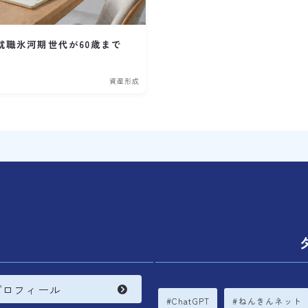
就職氷河期世代が60歳まで
資産形成
内
プロフィール
ChatGPT
ねんきんネット