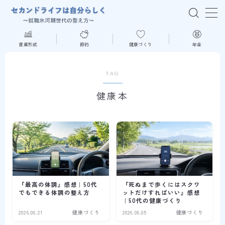
MENU
資産形成
節約
健康づくり
年金
はじめての方へ
TAG
健康本
資産形成
節約
健康づくり
年金
『最高の体調』感想｜50代
『死ぬまで歩くにはスクワ
でもできる体調の整え方
ットだけすればいい』感想
｜50代の健康づくり
読書
2026.06.21
健康づくり
2026.06.05
健康づくり