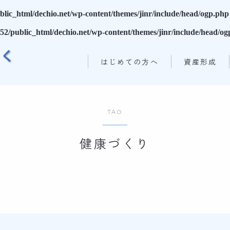
lic_html/dechio.net/wp-content/themes/jinr/include/head/ogp.php
52/public_html/dechio.net/wp-content/themes/jinr/include/head/o
はじめての方へ
資産形成
TAG
健康づくり