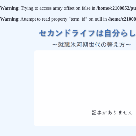
Warning
: Trying to access array offset on false in
/home/c2100852/pub
Warning
: Attempt to read property "term_id" on null in
/home/c21008
記事がありません