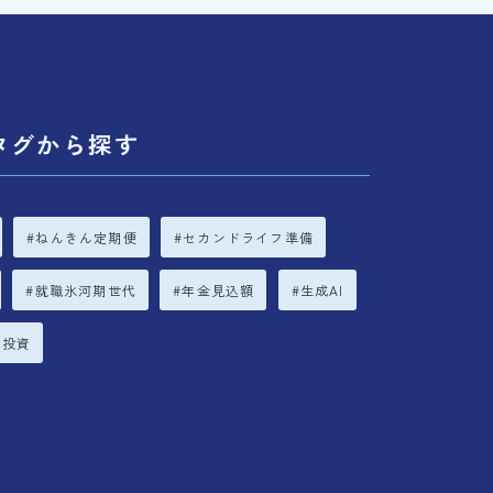
タグから探す
ねんきん定期便
セカンドライフ準備
就職氷河期世代
年金見込額
生成AI
立投資