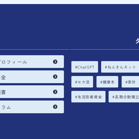
内
プロフィール
ChatGPT
ねんきんネット
年金
セカ活
健康本
家計
読書
生活防衛資金
長期分散積
コラム