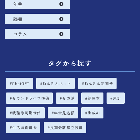
年金
読書
コラム
タグから探す
ChatGPT
ねんきんネット
ねんきん定期便
セカンドライフ準備
セカ活
健康本
家計
就職氷河期世代
年金見込額
生成AI
生活防衛資金
長期分散積立投資