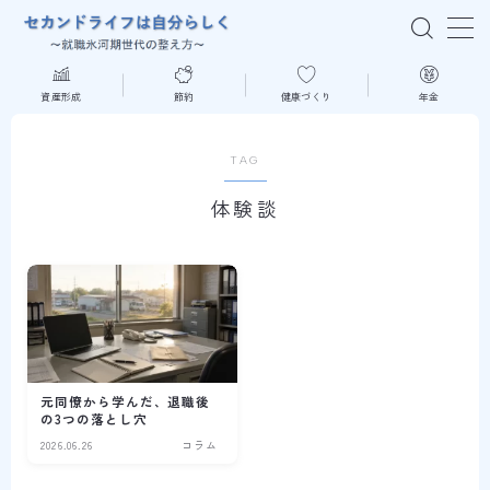
MENU
資産形成
節約
健康づくり
年金
はじめての方へ
TAG
体験談
資産形成
節約
健康づくり
年金
元同僚から学んだ、退職後
の3つの落とし穴
2026.06.26
コラム
読書