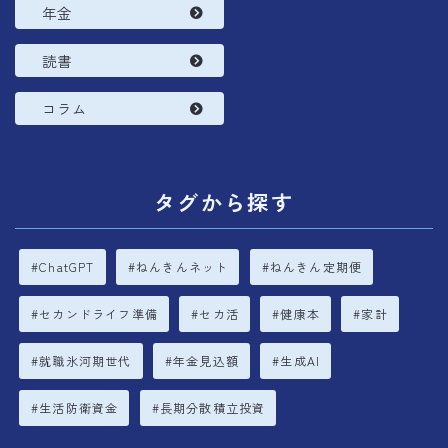
年金
読書
コラム
タグから探す
ChatGPT
ねんきんネット
ねんきん定期便
セカンドライフ準備
セカ活
健康本
家計
就職氷河期世代
年金見込額
生成AI
生活防衛資金
長期分散積立投資