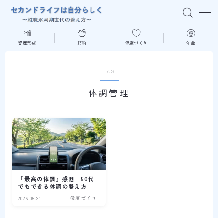
MENU
資産形成
節約
健康づくり
年金
はじめての方へ
TAG
体調管理
資産形成
節約
健康づくり
年金
『最高の体調』感想｜50代
でもできる体調の整え方
2026.06.21
健康づくり
読書