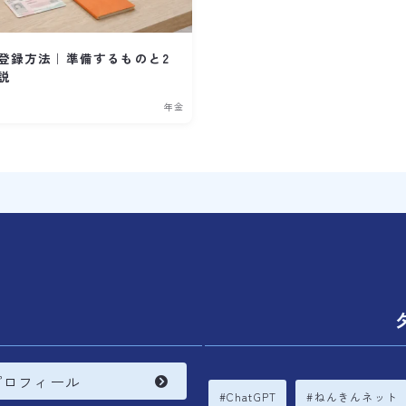
登録方法｜準備するものと2
説
年金
内
プロフィール
ChatGPT
ねんきんネット