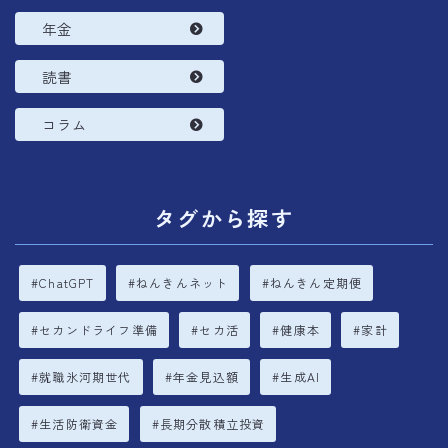
年金
読書
コラム
タグから探す
ChatGPT
ねんきんネット
ねんきん定期便
セカンドライフ準備
セカ活
健康本
家計
就職氷河期世代
年金見込額
生成AI
生活防衛資金
長期分散積立投資