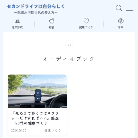
MENU
資産形成
節約
健康づくり
年金
はじめての方へ
TAG
オーディオブック
資産形成
節約
健康づくり
年金
『死ぬまで歩くにはスクワ
ットだけすればいい』感想
｜50代の健康づくり
読書
2026.06.05
健康づくり