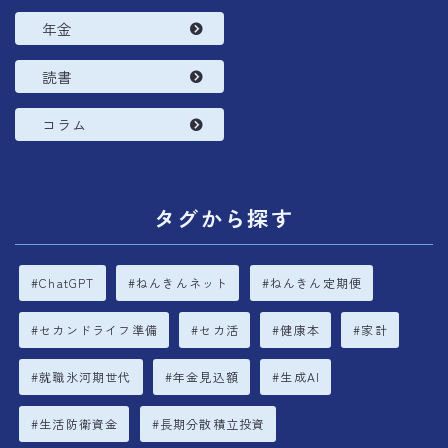
年金
読書
コラム
タグから探す
ChatGPT
ねんきんネット
ねんきん定期便
セカンドライフ準備
セカ活
健康本
家計
就職氷河期世代
年金見込額
生成AI
生活防衛資金
長期分散積立投資