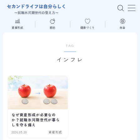
MENU
資産形成
節約
健康づくり
年金
はじめての方へ
TAG
インフレ
資産形成
節約
健康づくり
年金
なぜ資産形成が必要なの
か？就職氷河期世代が暮ら
しを守る備え
読書
2026.05.20
資産形成