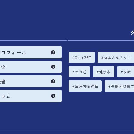
内
プロフィール
ChatGPT
ねんきんネット
年金
セカ活
健康本
家計
読書
生活防衛資金
長期分散積
コラム