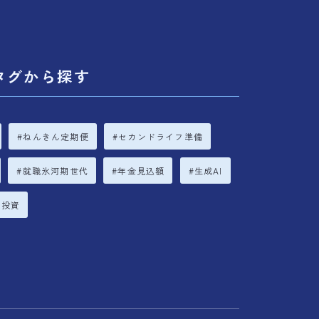
タグから探す
ねんきん定期便
セカンドライフ準備
就職氷河期世代
年金見込額
生成AI
立投資