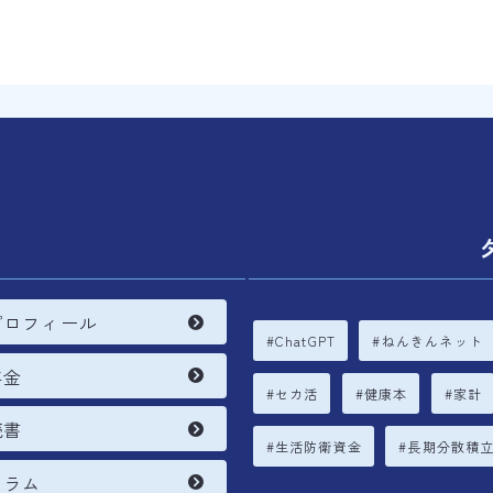
内
プロフィール
ChatGPT
ねんきんネット
年金
セカ活
健康本
家計
読書
生活防衛資金
長期分散積
コラム