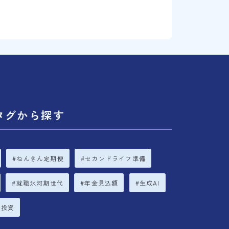
タグから探す
ねんきん定期便
セカンドライフ準備
就職氷河期世代
年金見込額
生成AI
立投資