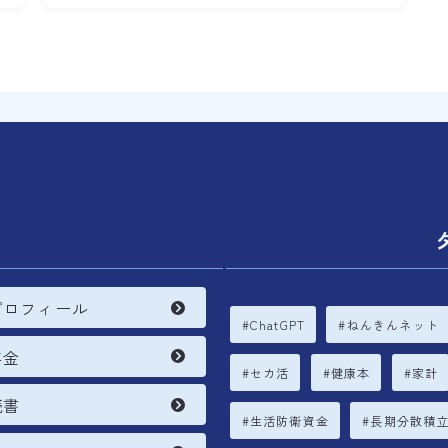
内
プロフィール
ChatGPT
ねんきんネット
年金
セカ活
健康本
家計
読書
生活防衛資金
長期分散積