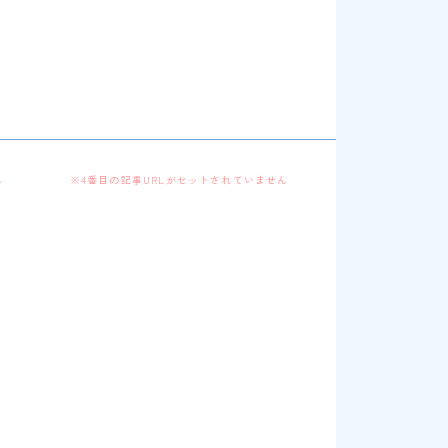
ん
※4番目の記事URLがセットされていません