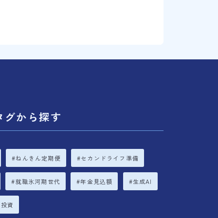
タグから探す
ねんきん定期便
セカンドライフ準備
就職氷河期世代
年金見込額
生成AI
立投資