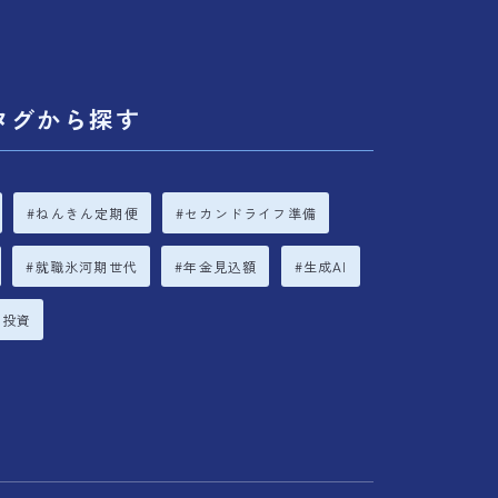
タグから探す
ねんきん定期便
セカンドライフ準備
就職氷河期世代
年金見込額
生成AI
立投資