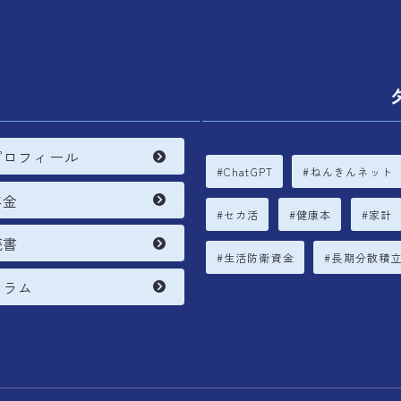
内
プロフィール
ChatGPT
ねんきんネット
年金
セカ活
健康本
家計
読書
生活防衛資金
長期分散積
コラム