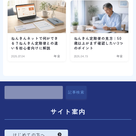
ねんきんネットで何ができ
ねんきん定期便の見方｜50
る？ねんきん定期便との違
歳以上がまず確認したい3つ
いを初心者向けに解説
のポイント
2026.07.04
年金
2026.04.19
年金
記事検索
サイト案内
はじめての方へ