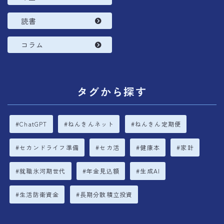
読書
コラム
タグから探す
ChatGPT
ねんきんネット
ねんきん定期便
セカンドライフ準備
セカ活
健康本
家計
就職氷河期世代
年金見込額
生成AI
生活防衛資金
長期分散積立投資