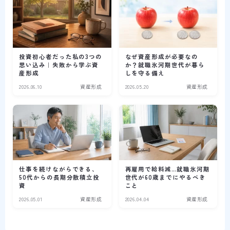
投資初心者だった私の3つの
なぜ資産形成が必要なの
思い込み｜失敗から学ぶ資
か？就職氷河期世代が暮ら
産形成
しを守る備え
2026.06.10
資産形成
2026.05.20
資産形成
仕事を続けながらできる、
再雇用で給料減…就職氷河期
50代からの長期分散積立投
世代が60歳までにやるべき
資
こと
2026.05.01
資産形成
2026.04.04
資産形成