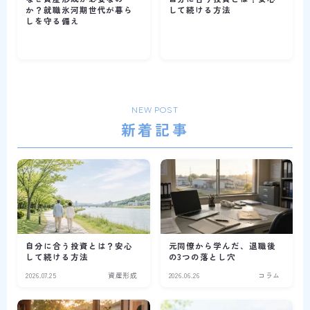
か？就職氷河期世代が暮ら
して続ける方法
しを守る備え
NEW POST
新着記事
自分に合う投資とは？安心
元同僚から学んだ、退職後
して続ける方法
の3つの落とし穴
2026.07.25
資産形成
2026.06.26
コラム