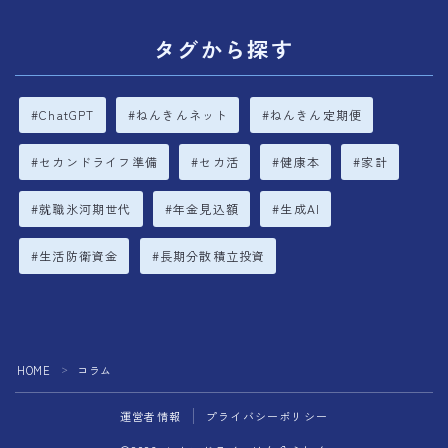
タグから探す
ChatGPT
ねんきんネット
ねんきん定期便
セカンドライフ準備
セカ活
健康本
家計
就職氷河期世代
年金見込額
生成AI
生活防衛資金
長期分散積立投資
HOME
コラム
＞
運営者情報
プライバシーポリシー